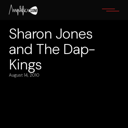
Skip
to
the
content
Sharon Jones
and The Dap-
Kings
August 14, 2010