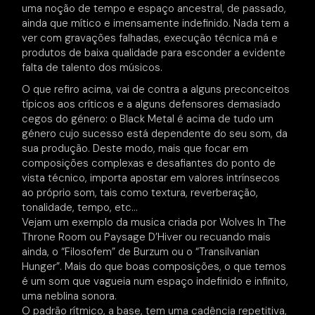
uma noção de tempo e espaço ancestral, de passado,
ainda que mítico e imensamente indefinido. Nada tem a
ver com gravações falhadas, execução técnica má e
produtos de baixa qualidade para esconder a evidente
falta de talento dos músicos.
O que refiro acima, vai de contra a alguns preconceitos
típicos aos críticos e a alguns defensores demasiado
cegos do género: o Black Metal é acima de tudo um
género cujo sucesso está dependente do seu som, da
sua produção. Deste modo, mais que focar em
composições complexas e desafiantes do ponto de
vista técnico, importa apostar em valores intrínsecos
ao próprio som, tais como textura, reverberação,
tonalidade, tempo, etc…
Vejam um exemplo da musica criada por Wolves In The
Throne Room ou Paysage D’Hiver ou recuando mais
ainda, o “Filosofem” de Burzum ou o “Transilvanian
Hunger”. Mais do que boas composições, o que temos
é um som que vagueia num espaço indefinido e infinito,
uma neblina sonora.
O padrão rítmico, a base, tem uma cadência repetitiva,