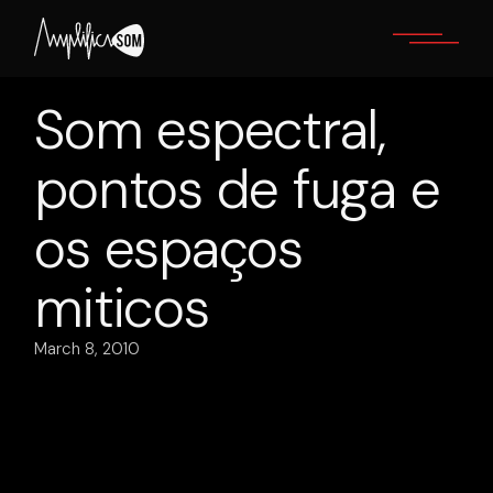
Skip
to
the
content
Som espectral,
pontos de fuga e
os espaços
miticos
March 8, 2010