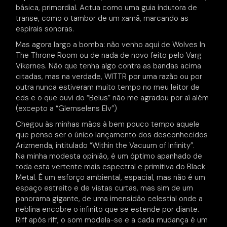
básica, primordial. Actua como uma guia indutora de
transe, como o tambor de um xamã, marcando as
espirais sonoras.
Mas agora largo a bomba: não venho aqui de Wolves In
The Throne Room ou de nada de novo feito pelo Varg
Vikernes. Não que tenha algo contra as bandas acima
citadas, mas na verdade, WITTR por uma razão ou por
outra nunca estiveram muito tempo no meu leitor de
cds e o que ouvi do “Belus” não me agradou por aí além
(excepto a “Glemselens Elv”)
Chegou às minhas mãos à bem pouco tempo aquele
que penso ser o único lançamento dos desconhecidos
Arizmenda, intitulado “Within the Vacuum of Infinity”.
Na minha modesta opinião, é um óptimo apanhado de
toda esta vertente mais espectral e primitiva do Black
Metal. É um esforço ambiental, espacial, mas não é um
espaço estreito e de vistas curtas, mas sim de um
panorama gigante, de uma imensidão celestial onde a
neblina encobre o infinito que se estende por diante.
Riff após riff, o som modela-se e a cada mudança é um