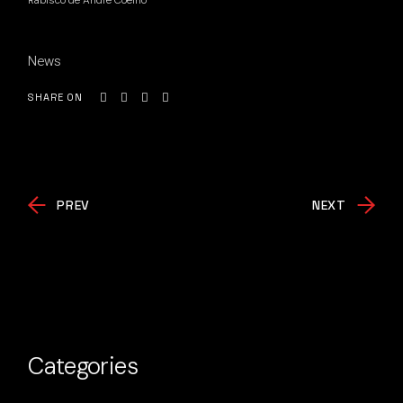
Rabisco de André Coelho
News
SHARE ON
PREV
NEXT
Categories