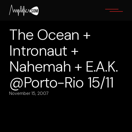
Skip
to
the
content
The Ocean +
Intronaut +
Nahemah + E.A.K.
@Porto-Rio 15/11
November 15, 2007