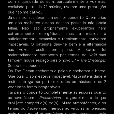
com a qualidade do som, particularmente a voz mas,
excluindo parte da 2ª música, tiveram uma prestação
que não me cativou.
Já os Intronaut deram um senhor concerto. Quem criou
um dos melhores discos do ano passado não podia
falhar. Não são propriamente exuberantes nem
extremamente energéticos, mas a música é
suficientemente expansiva e tecnicamente estiveram
impecáveis. O baterista deu-lhe bem e a alternância
nas vozes resulta em pleno. A Setlist foi
maioritariamente composta por temas do
Void
mas
também houve espaço para o novo EP –
The Challenger
.
Soube foi a pouco :-
Os The Ocean encheram o palco e encheram o barco.
Que puja! O som esteve impecável. Muita intensidade e
muita entrega por parte de todos os músicos e os 2
vocalistas foram inesgotáveis.
Fui para o concerto completamente às escuras quanto
ao novo álbum –
Precambrian
– e gostei muito do que
ouvi [até comprei o(s) cd(s)]. Muito atmosféricos, e os
temas do
Aeolian
são imensos ao vivo, as ambiências
mais post-metal atmosféricas descompensadas pela