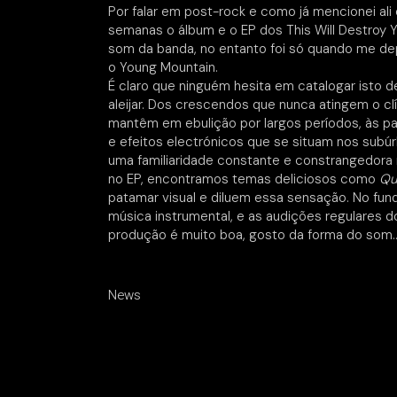
Por falar em post-rock e como já mencionei ali
semanas o álbum e o EP dos This Will Destroy 
som da banda, no entanto foi só quando me depa
o Young Mountain.
É claro que ninguém hesita em catalogar isto 
aleijar. Dos crescendos que nunca atingem o c
mantêm em ebulição por largos períodos, às p
e efeitos electrónicos que se situam nos subúr
uma familiaridade constante e constrangedora 
no EP, encontramos temas deliciosos como
Qu
patamar visual e diluem essa sensação. No fun
música instrumental, e as audições regulares
produção é muito boa, gosto da forma do som… P
News