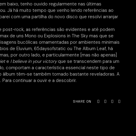
 em baixo, tenho ouvido regularmente nas últimas
You. Já há muito tempo que venho lendo referências ao
rei com uma partilha do novo disco que resolvi arranjar
de post-rock, as referências são evidentes e até podem
límax de uns Mono ou Explosions in The Sky mas que se
aisagens bucólicas ornamentadas por ambientes minimais
bios de Eluvium, 65daysofstatic ou The Album Leaf, há
mas, por outro lado, e particularmente [mas não apenas]
iet
e
I believe in your victory
que se transcendem para um
do, comportam a característica essencial neste tipo de
 do álbum têm-se também tornado bastante reveladoras. A
ara continuar a ouvir e a descobrir.
SHARE ON