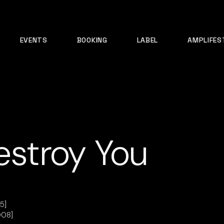
EVENTS
BOOKING
LABEL
AMPLIFES
estroy You
5]
008]