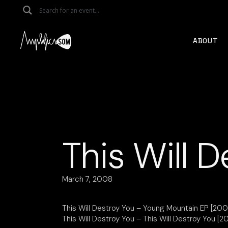
Skip
to
the
content
ABOUT
This Will D
March 7, 2008
This Will Destroy You – Young Mountain EP [200
This Will Destroy You – This Will Destroy You [2