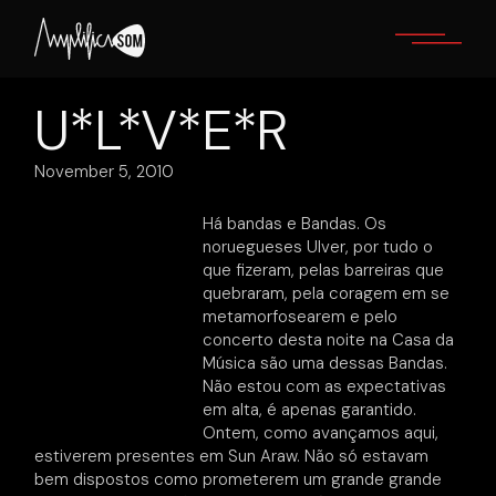
Skip
to
the
content
U*L*V*E*R
November 5, 2010
Há bandas e Bandas. Os
noruegueses Ulver, por tudo o
que fizeram, pelas barreiras que
quebraram, pela coragem em se
metamorfosearem e pelo
concerto desta noite na Casa da
Música são uma dessas Bandas.
Não estou com as expectativas
em alta, é apenas garantido.
Ontem, como avançamos aqui,
estiverem presentes em Sun Araw. Não só estavam
bem dispostos como prometerem um grande grande