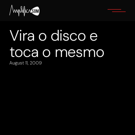
Skip
to
the
content
Vira o disco e
toca o mesmo
August 11, 2009