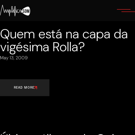
Skip
to
the
content
Quem está na capa da
vigésima Rolla?
May 13, 2009
READ MORE