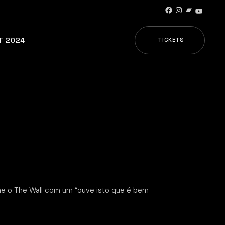
Facebook
Instagram
Bandcamp
YouTub
T 2024
TICKETS
e o The Wall com um “ouve isto que é bem