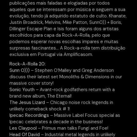
publicações mais faladas e elogiadas por todos
aqueles que se interessam por música e seguem a sua
evolução, tendo já adquirido estatuto de culto. Khanate,
Justin Broadrick, Melvins, Mike Patton, Sunn0)) + Boris,
Dillinger Escape Plan e Isis foram alguns dos artistas
escolhidos para capa da Rock-A-Rolla, pelo que
podemos esperar novas escolhas impares e muitas
surpresas fascinantes… A Rock-a-rolla tem distribuição
exclusiva em Portugal via Amplificasom.
Rock-A-Rolla 20:
Sunn O)))
– Stephen O’Malley and Greg Anderson
discuss their latest set Monoliths & Dimensions in our
massive cover story!
Sonic Youth
– Avant-rock godfathers return with a
brand new album, The Eternal!
The Jesus Lizard
– Chicago noise rock legends in
unlikely comeback shock # 1!
Ipecac Recordings
– Massive Label Focus special as
Ipecac celebrates a decade in the business!
Les Claypool
– Primus man talks Fungi and Foe!
Head Of David
– Industrial metal legends in unlikely