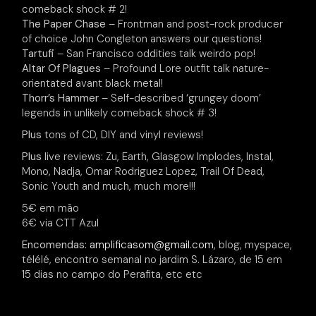
comeback shock # 2!
The Paper Chase
– Frontman and post-rock producer
of choice John Congleton answers our questions!
Tartufi
– San Francisco oddities talk weirdo pop!
Altar Of Plagues
– Profound Lore outfit talk nature-
orientated avant black metal!
Thorr’s Hammer
– Self-described ‘grungey doom’
legends in unlikely comeback shock # 3!
Plus
tons of CD, DIY and vinyl reviews!
Plus
live reviews: Zu, Earth, Glasgow Implodes, Instal,
Mono, Nadja, Omar Rodriguez Lopez, Trail Of Dead,
Sonic Youth and much, much more!!!
5€ em mão
6€ via CTT Azul
Encomendas:
amplificasom@gmail.com
, blog, myspace,
télélé, encontro semanal no jardim S. Lázaro, de 15 em
15 dias no campo do Perafita, etc etc