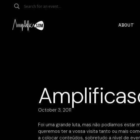
Skip
to
the
content
ABOUT
Amplificas
October 3, 2011
Foi uma grande luta, mas não podíamos estar ma
queremos ter a vossa visita tanto ou mais co
a colocar conteúdos, sobretudo a nível de ev