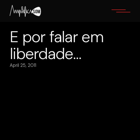
Skip
to
the
content
E por falar em
liberdade…
April 25, 2011