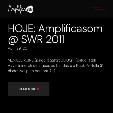
Skip
to
the
content
HOJE: Amplificasom
@ SWR 2011
April 29, 2011
MENACE RUINE (palco 1) 22h25COUGH (palco 1) 21h
Haverá merch de ambas as bandas e a Rock-A-Rolla 31
disponível para compra.
READ MORE