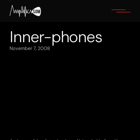
Skip
to
the
content
Inner-phones
November 7, 2008