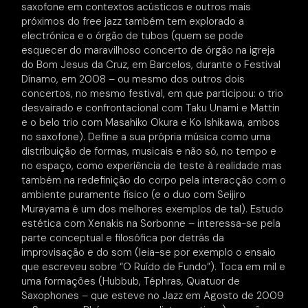
saxofone em contextos acústicos e outros mais
próximos do free jazz também tem explorado a
electrónica e o órgão de tubos (quem se pode
esquecer do maravilhoso concerto de órgão na igreja
do Bom Jesus da Cruz, em Barcelos, durante o Festival
Dínamo, em 2008 – ou mesmo dos outros dois
concertos, no mesmo festival, em que participou: o trio
desvairado e confrontacional com Taku Unami e Mattin
e o belo trio com Masahiko Okura e Ko Ishikawa, ambos
no saxofone). Define a sua própria música como uma
distribuição de formas, musicais e não só, no tempo e
no espaço, como experiência de teste à realidade mas
também na redefinição do corpo pela interacção com o
ambiente puramente físico (e o duo com Seijiro
Murayama é um dos melhores exemplos de tal). Estudo
estética com Xenakis na Sorbonne – interessa-se pela
parte conceptual e filosófica por detrás da
improvisação e do som (leia-se por exemplo o ensaio
que escreveu sobre “O Ruído de Fundo”). Toca em mil e
uma formações (Hubbub, Téphras, Quatuor de
Saxophones – que esteve no Jazz em Agosto de 2009