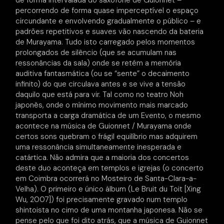
de forma intervalada do saxofone de Guionnet –
percorrendo de forma quase imperceptível o espaço
circundante e envolvendo gradualmente o público – e
padrões repetitivos e suaves vão nascendo da bateria
de Murayama. Tudo isto carregado pelos momentos
prolongados de silêncio (que se acumulam nas
ressonâncias da sala) onde se retém a memória
auditiva fantasmática (ou se “sente” o decaimento
infinito) do que circulava antes e se vive a tensão
daquilo que está para vir. Tal como no teatro Noh
japonês, onde o mínimo movimento mais marcado
transporta a carga dramática de um Evento, o mesmo
acontece na música de Guionnet / Murayama onde
certos sons quebram o frágil equilíbrio mas adquirem
uma ressonância simultaneamente inesperada e
catártica. Não admira que a maioria dos concertos
deste duo aconteça em templos e igrejas (o concerto
em Coimbra ocorrerá no Mosteiro de Santa-Clara-a-
Velha). O primeiro e único álbum (Le Bruit du Toit [Xing
Wu, 2007]) foi precisamente gravado num templo
shintoista no cimo de uma montanha japonesa. Não se
pense pelo que foi dito atrás, que a música de Guionnet