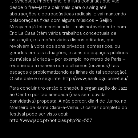
–, Synapses, Phéromone, e a lista continua) que vão
desde o free-jazz a cair mais para o swing até
abstracções electroacústicas radicais. E vai mantendo
colaborações fixas com alguns músicos – Seijiro
Murayama já foi mencionada – mais notavelmente com
Eric La Casa (têm vários trabalhos conceptuais de
instalação, e também vários discos editados, que
revolvem à volta dos sons privados, domésticos, ou
gerados em tais situações, e sons de espaços públicos
ou música aí criada – por exemplo, no metro de Paris –
redefinindo a maneira como olhamos (ouvimos) tais
espaços e problematizando as linhas de tal separação).
O site dele é o seguinte:
http://www.jeanlucguionnet.eu/
Para concluir tiro então o chapéu à organização do Jazz
ao Centro por tão arriscada (mas sem dúvida
convidativa) proposta. A não perder, dia 4 de Junho, no
Mosteiro de Santa Clara-a-Velha. O cartaz completo do
festival pode ser visto aqui:
http://www.jacc.pt/noticias.php?id=557