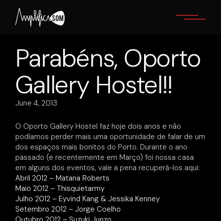
Skip
to
the
content
Parabéns, Oporto
Gallery Hostel!!
June 4, 2013
O Oporto Gallery Hostel faz hoje dois anos e não
podíamos perder mais uma oportunidade de falar de um
dos espaços mais bonitos do Porto. Durante o ano
passado (e recentemente em Março) foi nossa casa
em alguns dos eventos, vale a pena recuperá-los aqui:
Abril 2012 – Matana Roberts
Maio 2012 – Thisquietarmy
Julho 2012 – Eyvind Kang & Jessika Kenney
Setembro 2012 – Jorge Coelho
Outubro 2012 – Suzuki Junzo