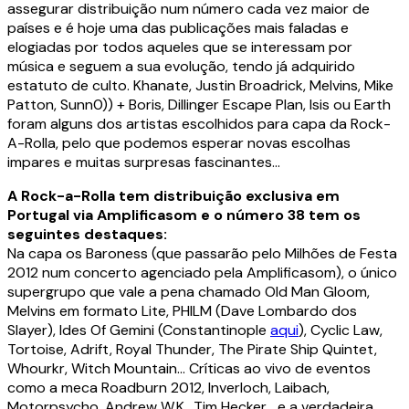
assegurar distribuição num número cada vez maior de
países e é hoje uma das publicações mais faladas e
elogiadas por todos aqueles que se interessam por
música e seguem a sua evolução, tendo já adquirido
estatuto de culto. Khanate, Justin Broadrick, Melvins, Mike
Patton, Sunn0)) + Boris, Dillinger Escape Plan, Isis ou Earth
foram alguns dos artistas escolhidos para capa da Rock-
A-Rolla, pelo que podemos esperar novas escolhas
impares e muitas surpresas fascinantes…
A Rock-a-Rolla tem distribuição exclusiva em
Portugal via Amplificasom e o número 38 tem os
seguintes destaques:
Na capa os Baroness (que passarão pelo Milhões de Festa
2012 num concerto agenciado pela Amplificasom), o único
supergrupo que vale a pena chamado Old Man Gloom,
Melvins em formato Lite, PHILM (Dave Lombardo dos
Slayer), Ides Of Gemini (Constantinople
aqui
), Cyclic Law,
Tortoise, Adrift, Royal Thunder, The Pirate Ship Quintet,
Whourkr, Witch Mountain… Críticas ao vivo de eventos
como a meca Roadburn 2012, Inverloch, Laibach,
Motorpsycho, Andrew W.K., Tim Hecker… e a verdadeira