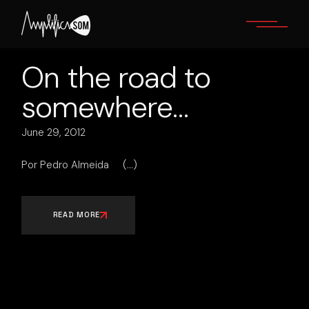
Skip
to
the
content
On the road to
somewhere…
June 29, 2012
Por Pedro Almeida
READ MORE