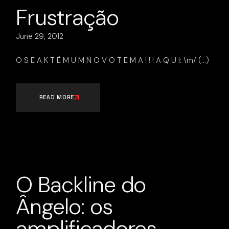
Frustração
June 29, 2012
O S E A K T Ê M U M N O V O T E M A ! ! ! A Q U I: \m/
READ MORE
O Backline do
Ângelo: os
amplificadores