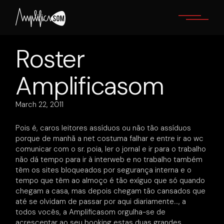
Skip
to
the
content
Roster
Amplificasom
March 22, 2011
Pois é, caros leitores assíduos ou não tão assíduos
porque de manhã a net costuma falhar e entre ir ao wc
comunicar com o sr. poia, ler o jornal e ir para o trabalho
não dá tempo para ir à interweb e no trabalho também
têm os sites bloqueados por segurança interna e o
tempo que têm ao almoço é tão exíguo que só quando
chegam a casa, mas depois chegam tão cansados que
até se olvidam de passar por aqui diariamente…, a
todos vocês, a Amplificasom orgulha-se de
acrescentar ao seu booking estas duas grandes