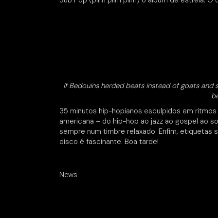
Sub Pop (plim plim plim) o álbum de estreia. O 
If Bedouins herded beats instead of goats and se
be
35 minutos hip-hopianos esculpidos em ritmos
americana – do hip-hop ao jazz ao gospel ao so
sempre num timbre relaxado. Enfim, etiquetas 
disco é fascinante. Boa tarde!
News