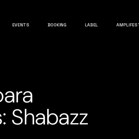
EVENTS
BOOKING
LABEL
AMPLIFES
para
s: Shabazz