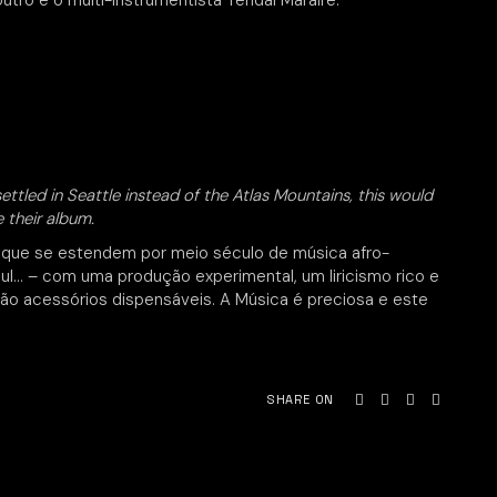
outro é o multi-instrumentista Tendai Maraire.
ttled in Seattle instead of the Atlas Mountains, this would
 their album.
 que se estendem por meio século de música afro-
ul… – com uma produção experimental, um liricismo rico e
são acessórios dispensáveis. A Música é preciosa e este
SHARE ON