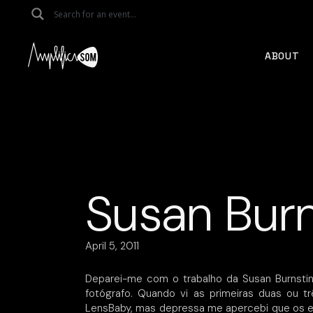
Skip
to
the
content
ABOUT
Susan Burn
April 5, 2011
Deparei-me com o trabalho da Susan Burnstin
fotógrafo. Quando vi as primeiras duas ou t
LensBaby, mas depressa me apercebi que os ef