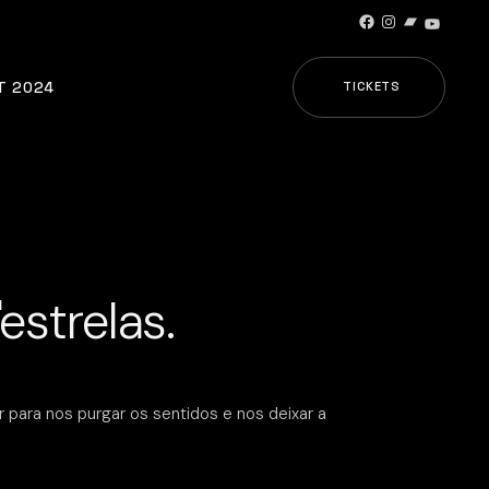
Facebook
Instagram
Bandcamp
YouTub
T 2024
TICKETS
strelas.
 para nos purgar os sentidos e nos deixar a