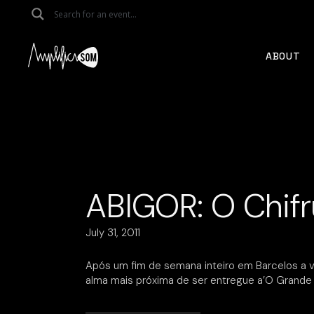
Skip
to
the
content
ABOUT
ABIGOR: O Chifru
July 31, 2011
Após um fim de semana inteiro em Barcelos a vo
alma mais próxima de ser entregue a’O Grande