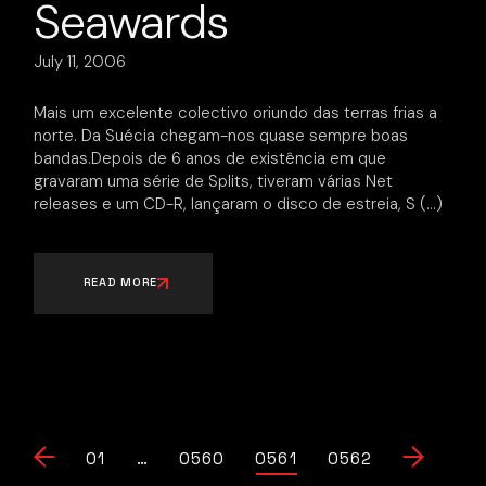
Seawards
July 11, 2006
Mais um excelente colectivo oriundo das terras frias a
norte. Da Suécia chegam-nos quase sempre boas
bandas.Depois de 6 anos de existência em que
gravaram uma série de Splits, tiveram várias Net
releases e um CD-R, lançaram o disco de estreia, S
READ MORE
Posts
01
…
0560
0561
0562