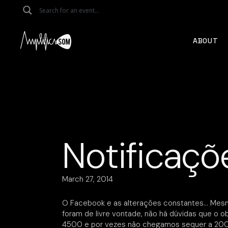
Skip
to
the
content
ABOUT
Notificaç
March 27, 2014
O Facebook e as alterações constantes… Me
foram de livre vontade, não há dúvidas que o 
4500 e por vezes não chegamos sequer a 200 