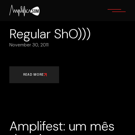
Skip
to
the
content
Regular ShO)))
November 30, 2011
READ MORE
Amplifest: um mês