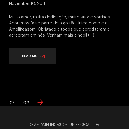
November 10, 2011
Muito amor, muita dedicação, muito suor e sorrisos.
Adoramos fazer parte de algo tão único como é a
Amplificasom. Obrigado a todos que acreditaram e
acreditam em nós. Venham mais cinco!!
READ MORE
Posts
01
02
pagination
© AM AMPLIFICASOM, UNIPESSOAL LDA